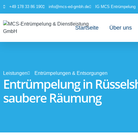
+49 178 33 86 190
info@mcs-ed-gmbh.de
IG MCS Entrümpelung
springen
Startseite
Über uns
Leistungen
Entrümpelungen & Entsorgungen
Entrümpelung in Rüsselsh
saubere Räumung