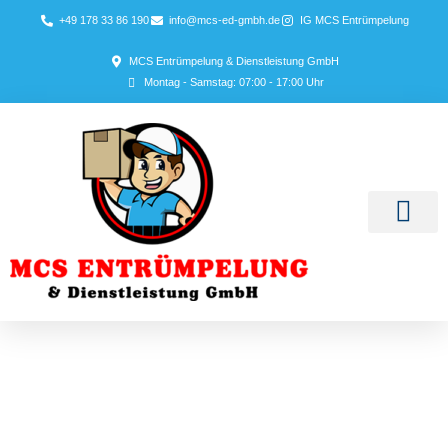
+49 178 33 86 190
info@mcs-ed-gmbh.de
IG MCS Entrümpelung
MCS Entrümpelung & Dienstleistung GmbH
Montag - Samstag: 07:00 - 17:00 Uhr